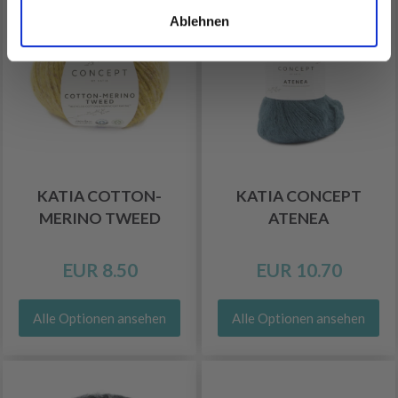
Ablehnen
KATIA COTTON-
KATIA CONCEPT
MERINO TWEED
ATENEA
EUR 8.50
EUR 10.70
Alle Optionen ansehen
Alle Optionen ansehen