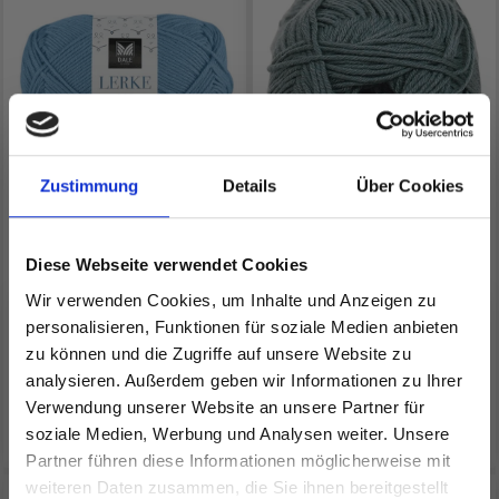
Zustimmung
Details
Über Cookies
DALE LERKE
HJERTEGARN ALL
SEASONS
Diese Webseite verwendet Cookies
Wir verwenden Cookies, um Inhalte und Anzeigen zu
EUR 4.75
EUR 4.80
personalisieren, Funktionen für soziale Medien anbieten
EUR 6.35
zu können und die Zugriffe auf unsere Website zu
Angebot bis 31/08/2026
analysieren. Außerdem geben wir Informationen zu Ihrer
Verwendung unserer Website an unsere Partner für
Alle Optionen ansehen
Alle Optionen ansehen
soziale Medien, Werbung und Analysen weiter. Unsere
Partner führen diese Informationen möglicherweise mit
Spare bis zu 50%
weiteren Daten zusammen, die Sie ihnen bereitgestellt