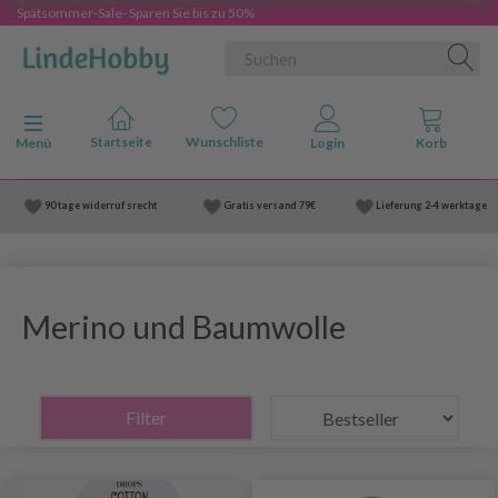
Spätsommer-Sale- Sparen Sie bis zu 50%
Anzeige ändern
Menü
90 tage widerruf srecht
Gratis versand
79€
Lieferung
2-4 werktage
Merino und Baumwolle
Filter