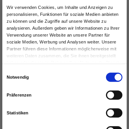
Wir verwenden Cookies, um Inhalte und Anzeigen zu
personalisieren, Funktionen für soziale Medien anbieten
zu können und die Zugriffe auf unsere Website zu
analysieren. Außerdem geben wir Informationen zu Ihrer
LINDEHOBBY
LINDEHOBBY
Verwendung unserer Website an unsere Partner für
FUZZY CHENILLE
COTTON 8/4
soziale Medien, Werbung und Analysen weiter. Unsere
Partner führen diese Informationen möglicherweise mit
EUR 6.40
EUR 2.60
Spare bis zu 50%
weiteren Daten zusammen, die Sie ihnen bereitgestellt
haben oder die sie im Rahmen Ihrer Nutzung der Dienste
gesammelt haben.
Werde ein Teil unserer Garn-Community
Einwilligungsauswahl
und erhalte exklusiven Zugang zu
Notwendig
Alle Optionen
Alle Optionen
inspirierenden Strickmustern und
ansehen
ansehen
besonderen Angeboten!
Präferenzen
Statistiken
ANDERE HABEN SICH AUCH ANGESEHEN
Ja, melde mich an!