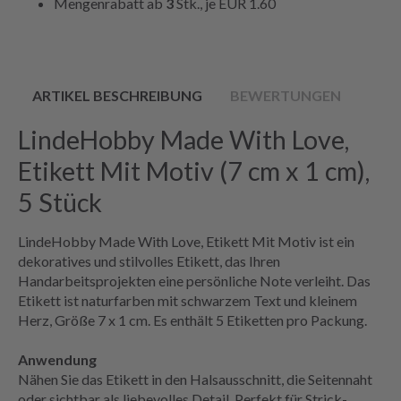
Mengenrabatt ab
3
Stk., je
EUR 1.60
ARTIKEL BESCHREIBUNG
BEWERTUNGEN
LindeHobby Made With Love,
Etikett Mit Motiv (7 cm x 1 cm),
5 Stück
LindeHobby Made With Love, Etikett Mit Motiv ist ein
dekoratives und stilvolles Etikett, das Ihren
Handarbeitsprojekten eine persönliche Note verleiht. Das
Etikett ist naturfarben mit schwarzem Text und kleinem
Herz, Größe 7 x 1 cm. Es enthält 5 Etiketten pro Packung.
Anwendung
Nähen Sie das Etikett in den Halsausschnitt, die Seitennaht
oder sichtbar als liebevolles Detail. Perfekt für Strick-,