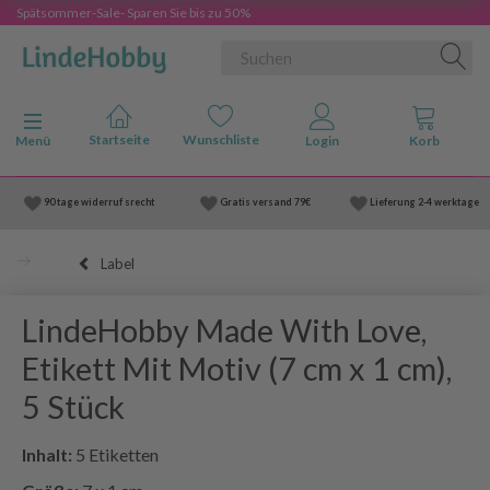
Spätsommer-Sale- Sparen Sie bis zu 50%
Anzeige ändern
Menü
90 tage widerruf srecht
Gratis versand
79€
Lieferung
2-4 werktage
Label
LindeHobby Made With Love,
Etikett Mit Motiv (7 cm x 1 cm),
5 Stück
Inhalt:
5 Etiketten