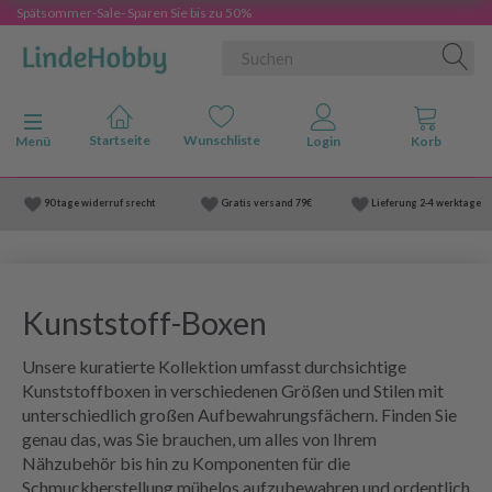
Spätsommer-Sale- Sparen Sie bis zu 50%
Anzeige ändern
Menü
90 tage widerruf srecht
Gratis versand
79€
Lieferung
2-4 werktage
Kunststoff-Boxen
Unsere kuratierte Kollektion umfasst durchsichtige
Kunststoffboxen in verschiedenen Größen und Stilen mit
unterschiedlich großen Aufbewahrungsfächern. Finden Sie
genau das, was Sie brauchen, um alles von Ihrem
Nähzubehör bis hin zu Komponenten für die
Schmuckherstellung mühelos aufzubewahren und ordentlich