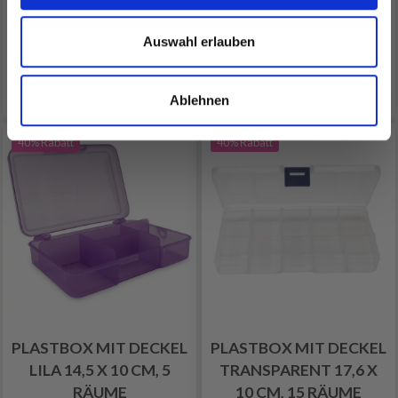
Auswahl erlauben
In den Warenkorb
In den Warenkorb
Ablehnen
40% Rabatt
40% Rabatt
PLASTBOX MIT DECKEL
PLASTBOX MIT DECKEL
LILA 14,5 X 10 CM, 5
TRANSPARENT 17,6 X
RÄUME
10 CM, 15 RÄUME