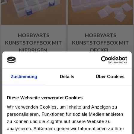
HOBBYARTS
HOBBYARTS
KUNSTSTOFFBOX MIT
KUNSTSTOFFBOX MIT
NIEDRIGEN,
DECKEL,
TRANSPARENTEN,
TRANSPARENT, 34,5X22
23X16 CM, 16 RÄUME
CM, 28 RÄUME
Zustimmung
Details
Über Cookies
EUR 14.30
EUR 14.30
Anzahl
Anzahl
Diese Webseite verwendet Cookies
Wir verwenden Cookies, um Inhalte und Anzeigen zu
personalisieren, Funktionen für soziale Medien anbieten
In den Warenkorb
In den Warenkorb
zu können und die Zugriffe auf unsere Website zu
analysieren. Außerdem geben wir Informationen zu Ihrer