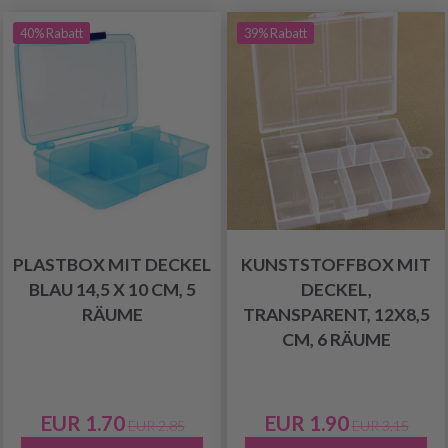
40% Rabatt
39% Rabatt
PLASTBOX MIT DECKEL
KUNSTSTOFFBOX MIT
BLAU 14,5 X 10 CM, 5
DECKEL,
RÄUME
TRANSPARENT, 12X8,5
CM, 6 RÄUME
EUR 1.70
EUR 1.90
EUR 2.85
EUR 3.15