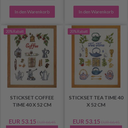
In den Warenkorb
In den Warenkorb
20% Rabatt
20% Rabatt
STICKSET COFFEE
STICKSET TEA TIME 40
TIME 40 X 52 CM
X 52 CM
EUR 53.15
EUR 53.15
EUR 66.45
EUR 66.45