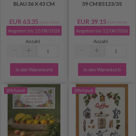
BLAU 36 X 43 CM
39 CM B5123/35
EUR 63.35
EUR 39.15
EUR 79.20
EUR 48.90
Angebot bis 12/08/2026
Angebot bis 12/08/2026
Anzahl
Anzahl
In den Warenkorb
In den Warenkorb
20% Rabatt
20% Rabatt