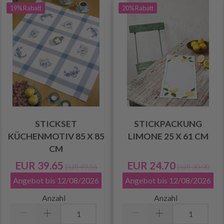
19% Rabatt
20% Rabatt
STICKSET
STICKPACKUNG
KÜCHENMOTIV 85 X 85
LIMONE 25 X 61 CM
CM
EUR 39.65
EUR 24.70
EUR 49.55
EUR 30.90
Angebot bis 12/08/2026
Angebot bis 12/08/2026
Anzahl
Anzahl