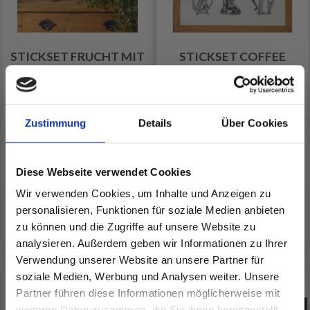
STICKSET FRUCHT MIT
STICKSET COFFEE
TEXT 57 X 29 CM
TIME 40X52 CM
EUR 42.20
EUR 53.15
EUR 52.80
EUR 66.45
Zustimmung
Details
Über Cookies
Angebot bis 12/08/2026
Angebot bis 12/08/2026
Anzahl
Anzahl
Diese Webseite verwendet Cookies
Wir verwenden Cookies, um Inhalte und Anzeigen zu
personalisieren, Funktionen für soziale Medien anbieten
In den Warenkorb
In den Warenkorb
zu können und die Zugriffe auf unsere Website zu
analysieren. Außerdem geben wir Informationen zu Ihrer
Verwendung unserer Website an unsere Partner für
20% Rabatt
20% Rabatt
soziale Medien, Werbung und Analysen weiter. Unsere
Partner führen diese Informationen möglicherweise mit
Spare bis zu 50%
weiteren Daten zusammen, die Sie ihnen bereitgestellt