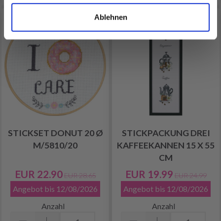
Ablehnen
20% Rabatt
20% Rabatt
STICKSET DONUT 20 Ø
STICKPACKUNG DREI
M/5810/20
KAFFEEKANNEN 15 X 55
CM
EUR 22.90
EUR 19.99
EUR 28.65
EUR 24.99
Angebot bis 12/08/2026
Angebot bis 12/08/2026
Anzahl
Anzahl