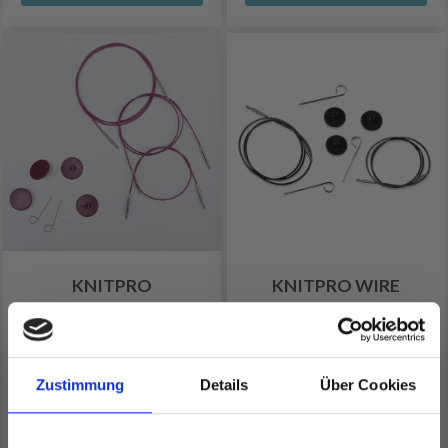
KNITPRO
KNITPRO WIRE
EDELSTAHLKABEL
SCHWARZ SILBER (40-
SWIVEL LILA (40-150
150 CM)
CM)
Zustimmung
Details
Über Cookies
EUR 5.50
EUR 3.20
Alle Optionen ansehen
Alle Optionen ansehen