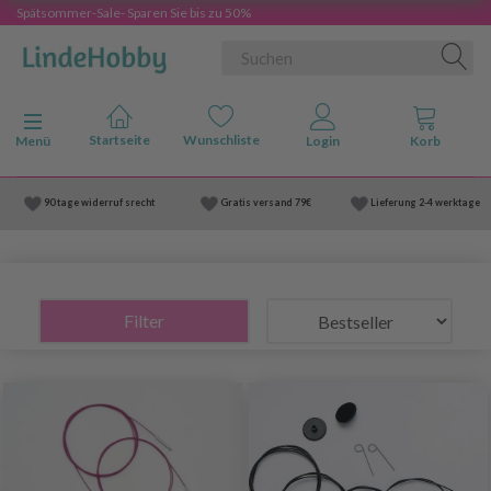
Spätsommer-Sale- Sparen Sie bis zu 50%
Anzeige ändern
Menü
90 tage widerruf srecht
Gratis versand
79€
Lieferung
2-4 werktage
Filter