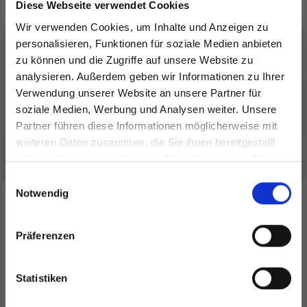
Diese Webseite verwendet Cookies
Wir verwenden Cookies, um Inhalte und Anzeigen zu
personalisieren, Funktionen für soziale Medien anbieten
zu können und die Zugriffe auf unsere Website zu
analysieren. Außerdem geben wir Informationen zu Ihrer
Verwendung unserer Website an unsere Partner für
soziale Medien, Werbung und Analysen weiter. Unsere
Partner führen diese Informationen möglicherweise mit
Spare bis zu 50%
weiteren Daten zusammen, die Sie ihnen bereitgestellt
haben oder die sie im Rahmen Ihrer Nutzung der Dienste
gesammelt haben.
Werde ein Teil unserer Garn-Community
Einwilligungsauswahl
und erhalte exklusiven Zugang zu
Notwendig
KNITPRO WIRE BRAUN
KNITPRO STAHLWIRE
inspirierenden Strickmustern und
(40-150 CM)
SILBER (40-150 CM)
besonderen Angeboten!
Präferenzen
EUR 5.15
EUR 3.70
Statistiken
Ja, melde mich an!