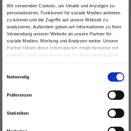
Wir verwenden Cookies, um Inhalte und Anzeigen zu
personalisieren, Funktionen für soziale Medien anbieten
zu können und die Zugriffe auf unsere Website zu
analysieren. Außerdem geben wir Informationen zu Ihrer
ANDERE KAUFTEN AUCH
Verwendung unserer Website an unsere Partner für
soziale Medien, Werbung und Analysen weiter. Unsere
25%
Rabatt
Partner führen diese Informationen möglicherweise mit
Spare bis zu 50%
weiteren Daten zusammen, die Sie ihnen bereitgestellt
haben oder die sie im Rahmen Ihrer Nutzung der Dienste
gesammelt haben.
Werde ein Teil unserer Garn-Community
Einwilligungsauswahl
und erhalte exklusiven Zugang zu
Notwendig
inspirierenden Strickmustern und
besonderen Angeboten!
Präferenzen
DROPS KID-SILK
DROPS BELLE
EUR 3.55
Statistiken
EUR 4.75
EUR 2.05
Ja, melde mich an!
Angebot bis
31/08/2026