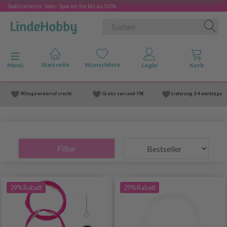
Spätsommer-Sale- Sparen Sie bis zu 50%
Anzeige ändern
Menü
90 tage widerruf srecht
Gratis versand
79€
Lieferung
2-4 werktage
Filter
29% Rabatt
29% Rabatt