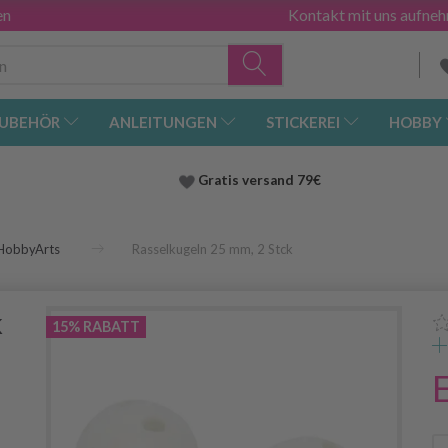
en
Kontakt mit uns aufne
UBEHÖR
ANLEITUNGEN
STICKEREI
HOBBY
Gratis versand
79€
HobbyArts
Rasselkugeln 25 mm, 2 Stck
k
15% RABATT