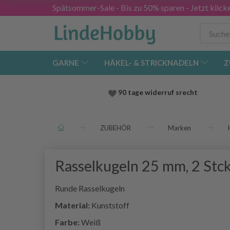
Spätsommer-Sale - Bis zu 50% sparen - Jetzt klick
GARNE
HÄKEL- & STRICKNADELN
Z
90 tage widerruf srecht
ZUBEHÖR
Marken
Rasselkugeln 25 mm, 2 Stc
Runde Rasselkugeln
Material:
Kunststoff
Farbe:
Weiß