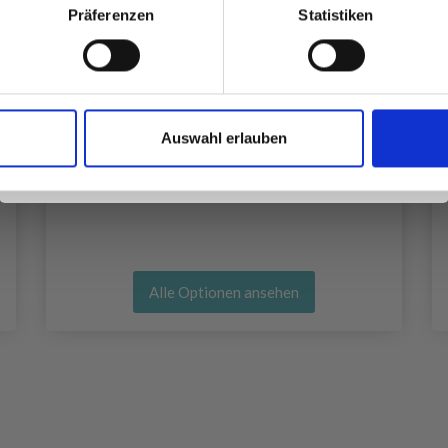
Präferenzen
Statistiken
Ja, melde mich an!
Auswahl erlauben
Nein, danke
SCHEEPJES CATONA
EUR 2.90
Alle Optionen ansehen