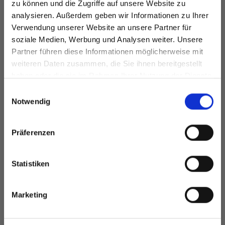
FUZZY CHENILLE
zu können und die Zugriffe auf unsere Website zu
FARBEN, 2 MM, 100
EUR 3.90
analysieren. Außerdem geben wir Informationen zu Ihrer
CM, 12 STK
EUR 6.40
Verwendung unserer Website an unsere Partner für
soziale Medien, Werbung und Analysen weiter. Unsere
Partner führen diese Informationen möglicherweise mit
Spare bis zu 50%
weiteren Daten zusammen, die Sie ihnen bereitgestellt
Alle Optionen
haben oder die sie im Rahmen Ihrer Nutzung der Dienste
In den Warenkorb
ansehen
gesammelt haben.
Werde ein Teil unserer Garn-Community
Einwilligungsauswahl
und erhalte exklusiven Zugang zu
Notwendig
inspirierenden Strickmustern und
besonderen Angeboten!
Präferenzen
ANDERE HABEN SICH AUCH ANGESEHEN
Statistiken
Ja, melde mich an!
Marketing
Nein, danke