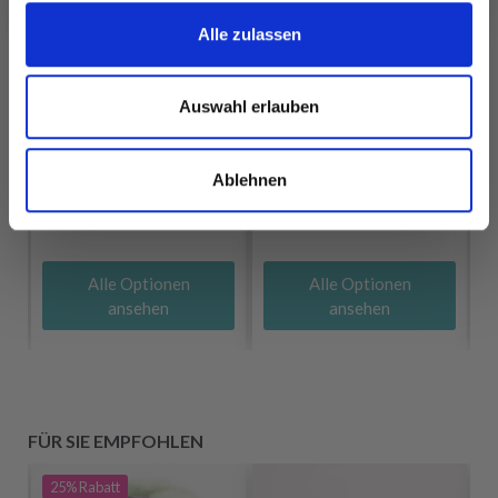
Alle zulassen
Auswahl erlauben
DROPS COTTON
DROPS KARISMA
MERINO
EUR 2.20
Ablehnen
EUR 3.20
Alle Optionen
Alle Optionen
ansehen
ansehen
FÜR SIE EMPFOHLEN
25%
Rabatt