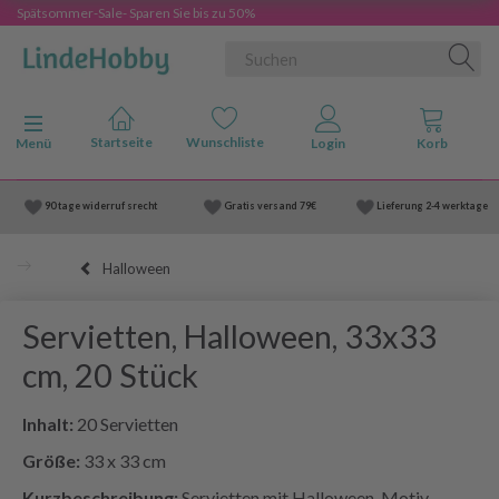
Spätsommer-Sale- Sparen Sie bis zu 50%
Anzeige ändern
Menü
90 tage widerruf srecht
Gratis versand
79€
Lieferung
2-4 werktage
Halloween
Servietten, Halloween, 33x33
cm, 20 Stück
Inhalt:
20 Servietten
Größe:
33 x 33 cm
Kurzbeschreibung:
Servietten mit Halloween-Motiv –