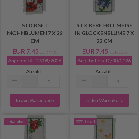
STICKSET
STICKEREI-KIT MEISE
MOHNBLUMEN 7 X 22
IN GLOCKENBLUME 7 X
CM
22 CM
EUR 7.45
EUR 7.45
EUR 9.35
EUR 9.35
Angebot bis 12/08/2026
Angebot bis 12/08/2026
Anzahl
Anzahl
In den Warenkorb
In den Warenkorb
20% Rabatt
20% Rabatt