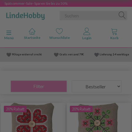
Spätsommer-Sale- Sparen Sie bis zu 50%
Anzeige ändern
Menü
90 tage widerruf srecht
Gratis versand
79€
Lieferung
2-4 werktage
Filter
20% Rabatt
20% Rabatt