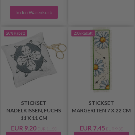
In den Warenkorb
20% Rabatt
20% Rabatt
STICKSET
STICKSET
NADELKISSEN, FUCHS
MARGERITEN 7 X 22 CM
11 X 11 CM
EUR 9.20
EUR 7.45
EUR 11.50
EUR 9.35