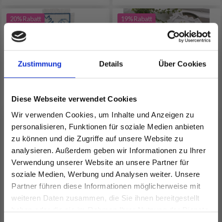
20% Rabatt
19% Rabatt
Zustimmung
Details
Über Cookies
Diese Webseite verwendet Cookies
Wir verwenden Cookies, um Inhalte und Anzeigen zu
personalisieren, Funktionen für soziale Medien anbieten
STICKSET BLAUE
STICKSET HARDANGER
zu können und die Zugriffe auf unsere Website zu
BLUME 7 X 22 CM
MIT VEILCHEN 39 X 39
analysieren. Außerdem geben wir Informationen zu Ihrer
CM
Verwendung unserer Website an unsere Partner für
EUR 7.45
EUR 27.30
soziale Medien, Werbung und Analysen weiter. Unsere
EUR 9.35
EUR 34.10
Partner führen diese Informationen möglicherweise mit
Angebot bis 12/08/2026
Angebot bis 12/08/2026
Spare bis zu 50%
weiteren Daten zusammen, die Sie ihnen bereitgestellt
Anzahl
Anzahl
haben oder die sie im Rahmen Ihrer Nutzung der Dienste
gesammelt haben.