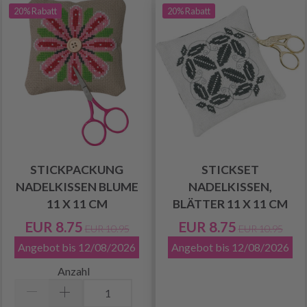
20% Rabatt
20% Rabatt
STICKPACKUNG
STICKSET
NADELKISSEN BLUME
NADELKISSEN,
11 X 11 CM
BLÄTTER 11 X 11 CM
EUR 8.75
EUR 8.75
EUR 10.95
EUR 10.95
Angebot bis 12/08/2026
Angebot bis 12/08/2026
Anzahl