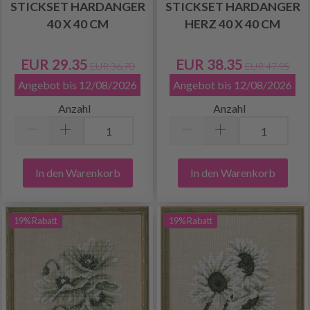
STICKSET HARDANGER
STICKSET HARDANGER
40 X 40 CM
HERZ 40 X 40 CM
EUR 29.35
EUR 38.35
EUR 36.70
EUR 47.95
Angebot bis 12/08/2026
Angebot bis 12/08/2026
Anzahl
Anzahl
In den Warenkorb
In den Warenkorb
19% Rabatt
19% Rabatt