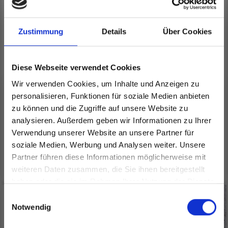
Zustimmung
Details
Über Cookies
Diese Webseite verwendet Cookies
Wir verwenden Cookies, um Inhalte und Anzeigen zu
personalisieren, Funktionen für soziale Medien anbieten
SCHEEPJES STONE
SCHEEPJES RIVER
zu können und die Zugriffe auf unsere Website zu
WASHED FLOW
WASHED
analysieren. Außerdem geben wir Informationen zu Ihrer
EUR 5.99
EUR 4.35
Verwendung unserer Website an unsere Partner für
soziale Medien, Werbung und Analysen weiter. Unsere
Partner führen diese Informationen möglicherweise mit
Alle Optionen ansehen
Alle Optionen ansehen
Spare bis zu 50%
weiteren Daten zusammen, die Sie ihnen bereitgestellt
haben oder die sie im Rahmen Ihrer Nutzung der Dienste
gesammelt haben.
Werde ein Teil unserer Garn-Community
Einwilligungsauswahl
und erhalte exklusiven Zugang zu
Notwendig
inspirierenden Strickmustern und