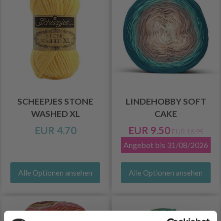
SCHEEPJES STONE
LINDEHOBBY SOFT
WASHED XL
CAKE
EUR 4.70
EUR 9.50
EUR 18.95
Angebot bis 31/08/2026
Alle Optionen ansehen
Alle Optionen ansehen