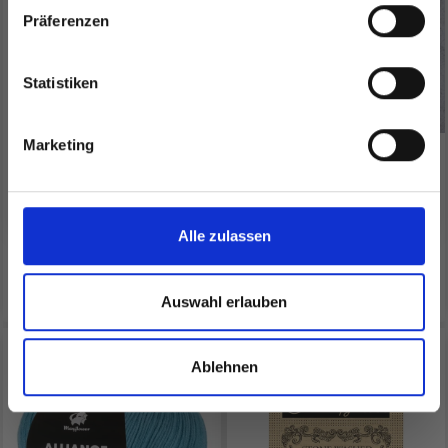
besonderen Angeboten!
Präferenzen
Statistiken
Ja, melde mich an!
Marketing
SCHEEPJES STONE
SVARTA FÅRET TILDA
Nein, danke
WASHED MINERALS
EUR 4.70
EUR 3.75
Alle zulassen
Alle Optionen ansehen
Alle Optionen ansehen
Auswahl erlauben
Ablehnen