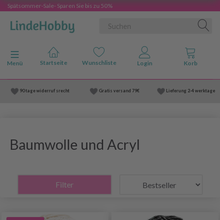
Spätsommer-Sale- Sparen Sie bis zu 50%
Anzeige ändern
Menü
90 tage widerruf srecht
Gratis versand
79€
Lieferung
2-4 werktage
Baumwolle und Acryl
Filter