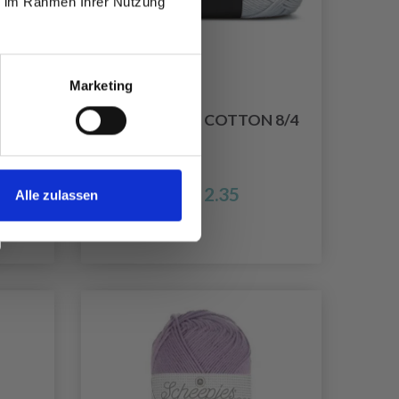
ie im Rahmen Ihrer Nutzung
Marketing
 -
MAYFLOWER COTTON 8/4
10
EUR 2.35
Alle zulassen