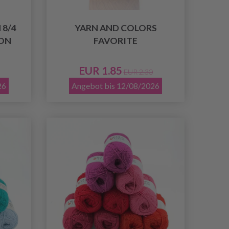
8/4
YARN AND COLORS
ON
FAVORITE
EUR 1.85
EUR 2.30
26
Angebot bis 12/08/2026