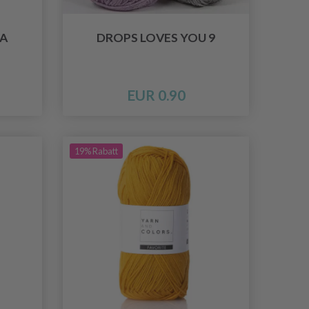
A
DROPS LOVES YOU 9
EUR 0.90
19% Rabatt