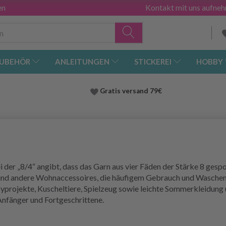
en
Kontakt mit uns aufne
UBEHÖR
ANLEITUNGEN
STICKEREI
HOBBY
Gratis versand
79€
i der „8/4“ angibt, dass das Garn aus vier Fäden der Stärke 8 gesp
und andere Wohnaccessoires, die häufigem Gebrauch und Waschen s
yprojekte, Kuscheltiere, Spielzeug sowie leichte Sommerkleidung 
 Anfänger und Fortgeschrittene.