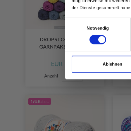
möglicherweise mit weiteren
der Dienste gesammelt habe
Einwilligungsauswahl
Notwendig
DROPS LOVES YOU 7
SCH
GARNPAKET - 19 NGL
PA
EUR 19.15
Ablehnen
Anzahl
19% Rabatt