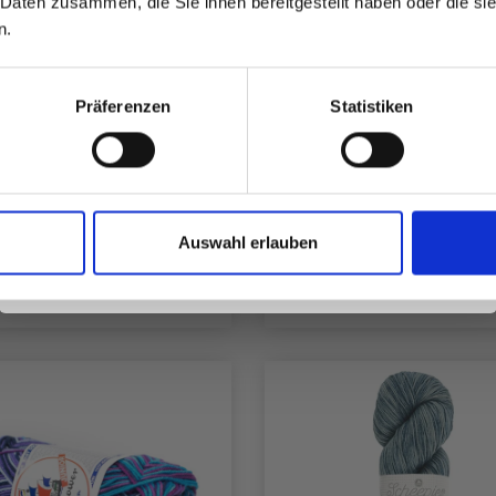
 Daten zusammen, die Sie ihnen bereitgestellt haben oder die s
inspirierenden Strickmustern und
n.
besonderen Angeboten!
Präferenzen
Statistiken
EEPJES CATONA FARBE
DROPS LOVES YOU 7
KET - 109 NGL X 10G
LAVENDER FIELDS 
Ja, melde mich an!
KNÄUEL
EUR 78.99
EUR 12.05
Auswahl erlauben
Nein, danke
Anzahl