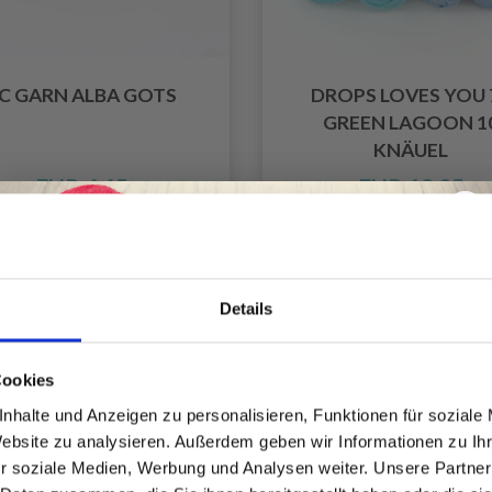
C GARN ALBA GOTS
DROPS LOVES YOU 7
GREEN LAGOON 1
KNÄUEL
EUR 4.65
EUR 12.05
Anzahl
Details
Spare bis zu 50%
Cookies
nhalte und Anzeigen zu personalisieren, Funktionen für soziale
Website zu analysieren. Außerdem geben wir Informationen zu I
Werde ein Teil unserer Garn-Community
r soziale Medien, Werbung und Analysen weiter. Unsere Partner
und erhalte exklusiven Zugang zu