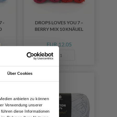
 -
DROPS LOVES YOU 7 –
0
BERRY MIX 10 KNÄUEL
EUR 12.05
Anzahl
Über Cookies
 Medien anbieten zu können
hrer Verwendung unserer
 führen diese Informationen