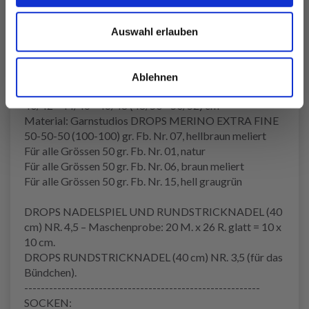
cm) NR. 3,5 (für das Bündchen).
DROPS HOLZKNOPF Nr. 503: 6-6-7 (7-7) Stk.
Auswahl erlauben
---------------------------------------------------------
MÜTZE:
Grösse: 1/3 - 6/9 - 12/18 Monate (2 - 3/4) Jahre
Ablehnen
Kopfumfang:
40/42 - 44/46 - 46/48 (48/50 - 50/52) cm
Material: Garnstudios DROPS MERINO EXTRA FINE
50-50-50 (100-100) gr. Fb. Nr. 07, hellbraun meliert
Für alle Grössen 50 gr. Fb. Nr. 01, natur
Für alle Grössen 50 gr. Fb. Nr. 06, braun meliert
Für alle Grössen 50 gr. Fb. Nr. 15, hell graugrün
DROPS NADELSPIEL UND RUNDSTRICKNADEL (40
cm) NR. 4,5 – Maschenprobe: 20 M. x 26 R. glatt = 10 x
10 cm.
DROPS RUNDSTRICKNADEL (40 cm) NR. 3,5 (für das
Bündchen).
---------------------------------------------------------
SOCKEN: