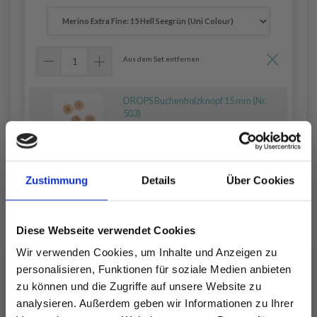
Aus dem Set entfernen
DROPS Buchenholzknopf 15 mm (Nr.
503)
EUR 0.60
Auf Lager (40+)
Zustimmung
Details
Über Cookies
Aus dem Set entfernen
Diese Webseite verwendet Cookies
Alles in den Warenkorb legen
Wir verwenden Cookies, um Inhalte und Anzeigen zu
personalisieren, Funktionen für soziale Medien anbieten
zu können und die Zugriffe auf unsere Website zu
analysieren. Außerdem geben wir Informationen zu Ihrer
19-2 First Snow by DROPS