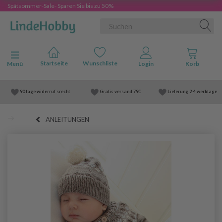
Spätsommer-Sale- Sparen Sie bis zu 50%
Anzeige ändern
Menü
90 tage widerruf srecht
Gratis versand
79€
Lieferung
2-4 werktage
ANLEITUNGEN