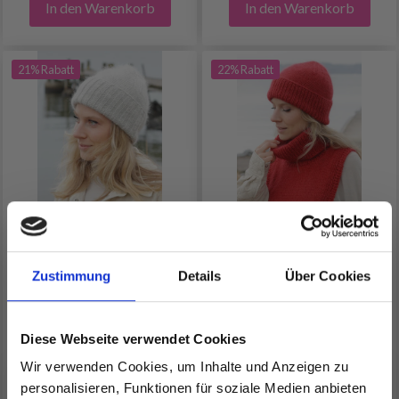
In den Warenkorb
In den Warenkorb
21% Rabatt
22% Rabatt
242-48 SILVER DAY HAT
242-22 CARDINAL
Zustimmung
Details
Über Cookies
BY DROPS DESIGN
SONG BY DROPS
DESIGN
Diese Webseite verwendet Cookies
EUR 7.45
EUR 21.45
EUR 9.45
EUR 27.75
Wir verwenden Cookies, um Inhalte und Anzeigen zu
Anzahl
Anzahl
personalisieren, Funktionen für soziale Medien anbieten