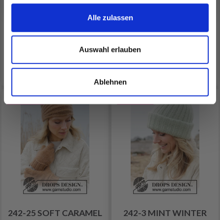
EUR 6.80
EUR 6.40
EUR 8.00
Alle zulassen
Anzahl
Anzahl
Auswahl erlauben
In den Warenkorb
In den Warenkorb
Ablehnen
16% Rabatt
15% Rabatt
242-25 SOFT CARAMEL
242-3 MINT WINTER