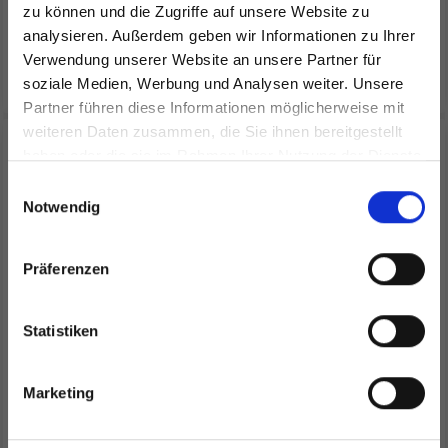
zu können und die Zugriffe auf unsere Website zu
analysieren. Außerdem geben wir Informationen zu Ihrer
Verwendung unserer Website an unsere Partner für
In den Warenkorb
In den Warenkorb
soziale Medien, Werbung und Analysen weiter. Unsere
Partner führen diese Informationen möglicherweise mit
Spare bis zu 50%
weiteren Daten zusammen, die Sie ihnen bereitgestellt
15% Rabatt
haben oder die sie im Rahmen Ihrer Nutzung der Dienste
gesammelt haben.
Werde ein Teil unserer Garn-Community
Einwilligungsauswahl
und erhalte exklusiven Zugang zu
Notwendig
inspirierenden Strickmustern und
besonderen Angeboten!
Präferenzen
Statistiken
Ja, melde mich an!
242-31 HOT COCOA
242-41 DOUBLE TWIST
Marketing
HAT BY DROPS DESIGN
HEADBAND BY DROPS
DESIGN
Nein, danke