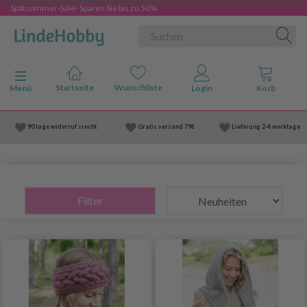
Spätsommer-Sale- Sparen Sie bis zu 50%
Anzeige ändern
Menü
90 tage widerruf srecht
Gratis versand
79€
Lieferung
2-4 werktage
Filter