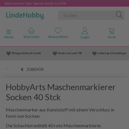
Spätsommer-Sale- Sparen Sie bis zu 50%
Anzeige ändern
Menü
90 tage widerruf srecht
Gratis versand
79€
Lieferung
2-4 werktage
ZUBEHÖR
HobbyArts Maschenmarkierer
Socken 40 Stck
Maschenmarker aus Kunststoff mit einem Verschluss in
Form von Socken.
Die Schachtel enthält 40 rote Maschenmarkierer.