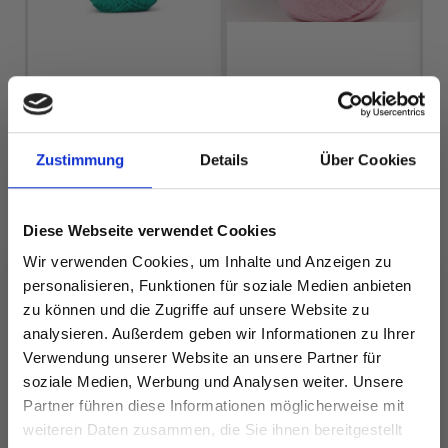
LINDEHOBBY
DROPS COTTON
COTTON 8/4
MERINO
EUR 2.60
EUR 3.20
Zustimmung
Details
Über Cookies
Diese Webseite verwendet Cookies
Wir verwenden Cookies, um Inhalte und Anzeigen zu
Alle Optionen
Alle Optionen
ansehen
ansehen
personalisieren, Funktionen für soziale Medien anbieten
zu können und die Zugriffe auf unsere Website zu
analysieren. Außerdem geben wir Informationen zu Ihrer
Verwendung unserer Website an unsere Partner für
soziale Medien, Werbung und Analysen weiter. Unsere
ANDERE HABEN SICH AUCH ANGESEHEN
Partner führen diese Informationen möglicherweise mit
Spare bis zu 50%
weiteren Daten zusammen, die Sie ihnen bereitgestellt
23%
Rabatt