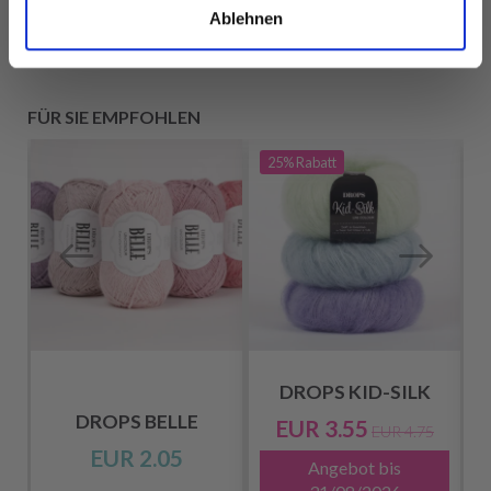
Ablehnen
FÜR SIE EMPFOHLEN
25%
Rabatt
DROPS KID-SILK
DROPS BELLE
EUR 3.55
EUR 4.75
EUR 2.05
Angebot bis